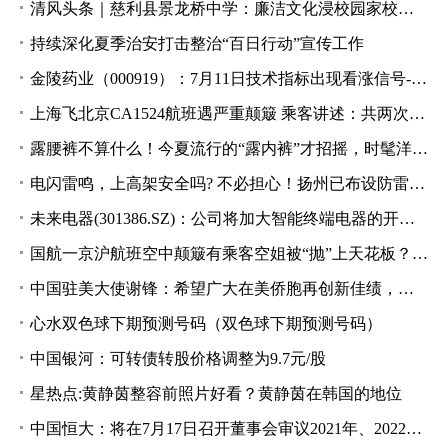
清风头条｜慈利县景龙桥中学：廉洁文化浸校园家校共育树清风
持续深化夏季治安打击整治“百日行动”宣传工作
金陵药业（000919）：7月11日技术指标出现看涨信号-“红三兵”
上海飞北京CA1524航班遇严重颠簸 乘客讲述：共两次颠簸，第一次的安全提醒很重要
露腰裤不算什么！今夏流行的“露内裤”才招摇，时髦洋气回头率高
电闪雷鸣，上高架安全吗? 不必担心！扬州已布设防雷系统
未来电器(301386.SZ)：公司将加大智能终端电器的开发力度
国航一京沪航班空中颠簸有乘客空姐被“抛”上天花板？业内：晴空颠簸无法预测 系好安全带
中国驻美大使谢锋：希望广大在美侨胞再创新佳绩，自立自强做当地发展繁荣的贡献者和受益者
心水双色球下期预测号码（双色球下期预测号码）
中国银河：可转债转股价格调整为9.7元/股
星热点:黄静茵整容前照片好看？黄静茵在韩国的地位
中国恒大：将在7月17日召开董事会审议2021年、2022年年报及2022年半年报