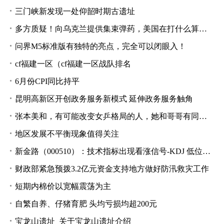
三门峡新发现一处仰韶时期古遗址
多方质疑！向乌克兰提供集束弹药，美国在打什么算盘？
问界M5标准版有独特的亮点，完全可以闭眼入！
cf福建一区（cf福建一区战队排名
6月份CPI同比持平
昆明高新区开创政务服务新模式 延伸政务服务触角
张本美和，有可能改变女乒格局的人，她和哥哥有同样的特质
地区发展不平衡现象值得关注
新金路（000510）：技术指标出现看涨信号-KDJ 低位金叉（07-10）
财政部紧急预拨3.2亿元资金支持地方做好防汛救灾工作
短期内棉价以宽幅震荡为主
自繁自养、仔猪育肥 头均亏损均超200元
宝龙山遗址_关于宝龙山遗址介绍