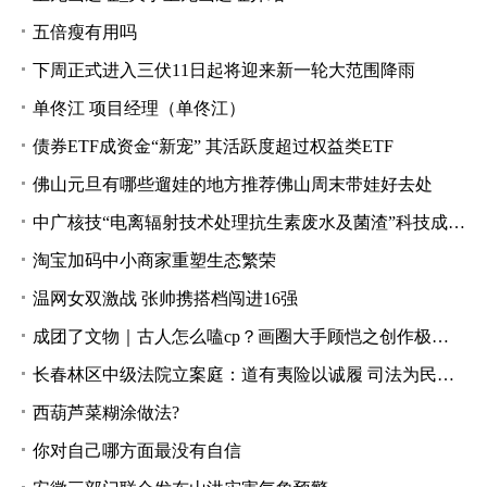
五倍瘦有用吗
下周正式进入三伏11日起将迎来新一轮大范围降雨
单佟江 项目经理（单佟江）
债券ETF成资金“新宠” 其活跃度超过权益类ETF
佛山元旦有哪些遛娃的地方推荐佛山周末带娃好去处
中广核技“电离辐射技术处理抗生素废水及菌渣”科技成果通过专家鉴定
淘宝加码中小商家重塑生态繁荣
温网女双激战 张帅携搭档闯进16强
成团了文物｜古人怎么嗑cp？画圈大手顾恺之创作极致东方美学
长春林区中级法院立案庭：道有夷险以诚履 司法为民惟担当
西葫芦菜糊涂做法?
你对自己哪方面最没有自信