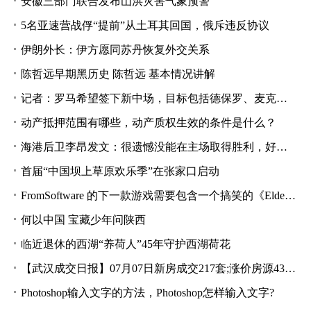
安徽三部门联合发布山洪灾害气象预警
5名亚速营战俘“提前”从土耳其回国，俄斥违反协议
伊朗外长：伊方愿同苏丹恢复外交关系
陈哲远早期黑历史 陈哲远 基本情况讲解
记者：罗马希望签下新中场，目标包括德保罗、麦克托米奈和桑谢斯
动产抵押范围有哪些，动产质权生效的条件是什么？
海港后卫李昂发文：很遗憾没能在主场取得胜利，好好总结继续提高
首届“中国坝上草原欢乐季”在张家口启动
FromSoftware 的下一款游戏需要包含一个搞笑的《Elden Ring》功能
何以中国 宝藏少年问陕西
临近退休的西湖“养荷人”45年守护西湖荷花
【武汉成交日报】07月07日新房成交217套;涨价房源437套
Photoshop输入文字的方法，Photoshop怎样输入文字?