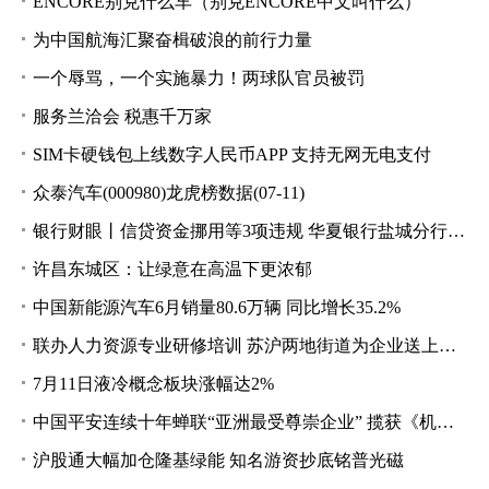
ENCORE别克什么车（别克ENCORE中文叫什么）
为中国航海汇聚奋楫破浪的前行力量
一个辱骂，一个实施暴力！两球队官员被罚
服务兰洽会 税惠千万家
SIM卡硬钱包上线数字人民币APP 支持无网无电支付
众泰汽车(000980)龙虎榜数据(07-11)
银行财眼丨信贷资金挪用等3项违规 华夏银行盐城分行被罚款98万元
许昌东城区：让绿意在高温下更浓郁
中国新能源汽车6月销量80.6万辆 同比增长35.2%
联办人力资源专业研修培训 苏沪两地街道为企业送上人事管理“干货”
7月11日液冷概念板块涨幅达2%
中国平安连续十年蝉联“亚洲最受尊崇企业” 揽获《机构投资者》七项大奖
沪股通大幅加仓隆基绿能 知名游资抄底铭普光磁