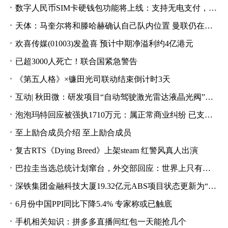
数字人民币SIM卡硬钱包功能将上线：支持无电支付，支付只需碰一碰
天体：马奎尔将和滕哈赫确认自己队内位置 曼联仍在谈霍伊伦德
欢喜传媒(01003)发盈喜 预计中期净溢利约4亿港元
已超3000人死亡！联合国紧急警告
《第五人格》×镰田光司联动结束倒计时3天
互动| 秋田微：研发项目“自动驾驶激光雷达液晶光阀”已完成项目研发 目前处于市场推广阶段
泡泡玛特回应被强执1710万元：属正常商业纠纷 已支付全部款项
至上励合成员介绍 至上励合成员
复古RTS《Dying Breed》上架steam 红警风真人出演
巴拉圭当选总统计划窜台，外交部回应：世界上只有一个中国
深铁集团金融科技大厦19.32亿元ABS项目状态更新为“已反馈”
6月份中国PPI同比下降5.4% 专家称或已触底
手机相关知识：拼多多直播间红包一天能抢几个