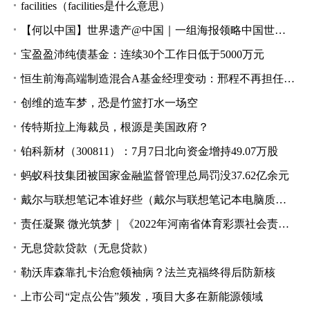
facilities（facilities是什么意思）
【何以中国】世界遗产@中国｜一组海报领略中国世界遗产之美
宝盈盈沛纯债基金：连续30个工作日低于5000万元
恒生前海高端制造混合A基金经理变动：邢程不再担任该基金基金经理
创维的造车梦，恐是竹篮打水一场空
传特斯拉上海裁员，根源是美国政府？
铂科新材（300811）：7月7日北向资金增持49.07万股
蚂蚁科技集团被国家金融监督管理总局罚没37.62亿余元
戴尔与联想笔记本谁好些（戴尔与联想笔记本电脑质量哪家好）
责任凝聚 微光筑梦｜《2022年河南省体育彩票社会责任报告》发布
无息贷款贷款（无息贷款）
勒沃库森靠扎卡治愈领袖病？法兰克福终得后防新核
上市公司“定点公告”频发，项目大多在新能源领域