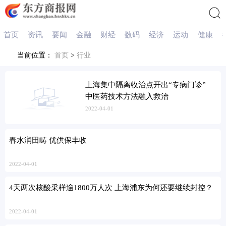
首页
资讯
要闻
金融
财经
数码
经济
运动
健康
搜索
当前位置：
首页
>
行业
上海集中隔离收治点开出“专病门诊”
中医药技术方法融入救治
2022-04-01
春水润田畴 优供保丰收
2022-04-01
4天两次核酸采样逾1800万人次 上海浦东为何还要继续封控？
2022-04-01