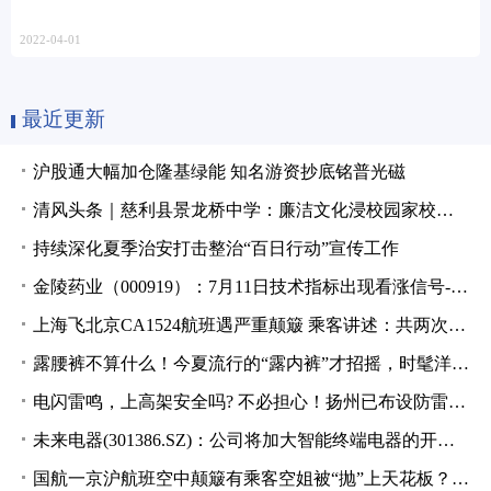
2022-04-01
最近更新
沪股通大幅加仓隆基绿能 知名游资抄底铭普光磁
清风头条｜慈利县景龙桥中学：廉洁文化浸校园家校共育树清风
持续深化夏季治安打击整治“百日行动”宣传工作
金陵药业（000919）：7月11日技术指标出现看涨信号-“红三兵”
上海飞北京CA1524航班遇严重颠簸 乘客讲述：共两次颠簸，第一次的安全提醒很重要
露腰裤不算什么！今夏流行的“露内裤”才招摇，时髦洋气回头率高
电闪雷鸣，上高架安全吗? 不必担心！扬州已布设防雷系统
未来电器(301386.SZ)：公司将加大智能终端电器的开发力度
国航一京沪航班空中颠簸有乘客空姐被“抛”上天花板？业内：晴空颠簸无法预测 系好安全带