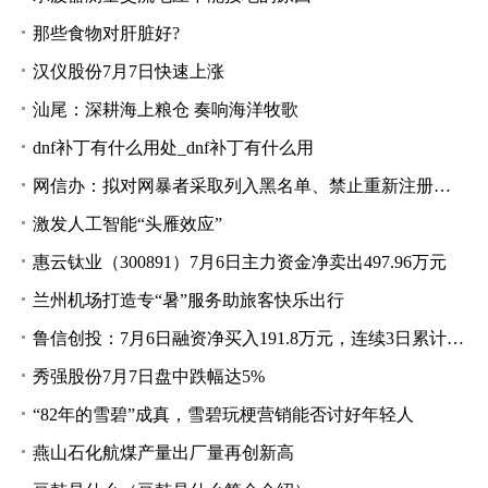
那些食物对肝脏好?
汉仪股份7月7日快速上涨
汕尾：深耕海上粮仓 奏响海洋牧歌
dnf补丁有什么用处_dnf补丁有什么用
网信办：拟对网暴者采取列入黑名单、禁止重新注册等处置措施
激发人工智能“头雁效应”
惠云钛业（300891）7月6日主力资金净卖出497.96万元
兰州机场打造专“暑”服务助旅客快乐出行
鲁信创投：7月6日融资净买入191.8万元，连续3日累计净买入370.48万元
秀强股份7月7日盘中跌幅达5%
“82年的雪碧”成真，雪碧玩梗营销能否讨好年轻人
燕山石化航煤产量出厂量再创新高