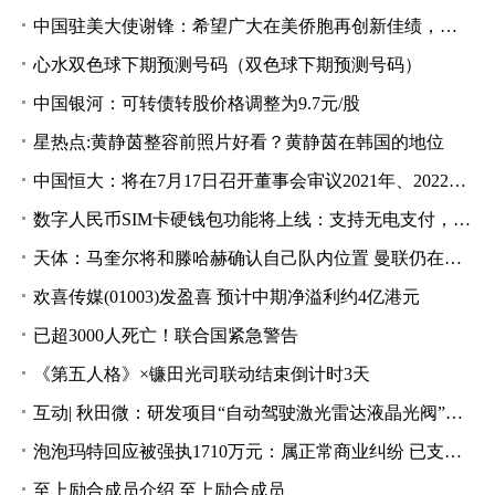
中国驻美大使谢锋：希望广大在美侨胞再创新佳绩，自立自强做当地发展繁荣的贡献者和受益者
心水双色球下期预测号码（双色球下期预测号码）
中国银河：可转债转股价格调整为9.7元/股
星热点:黄静茵整容前照片好看？黄静茵在韩国的地位
中国恒大：将在7月17日召开董事会审议2021年、2022年年报及2022年半年报
数字人民币SIM卡硬钱包功能将上线：支持无电支付，支付只需碰一碰
天体：马奎尔将和滕哈赫确认自己队内位置 曼联仍在谈霍伊伦德
欢喜传媒(01003)发盈喜 预计中期净溢利约4亿港元
已超3000人死亡！联合国紧急警告
《第五人格》×镰田光司联动结束倒计时3天
互动| 秋田微：研发项目“自动驾驶激光雷达液晶光阀”已完成项目研发 目前处于市场推广阶段
泡泡玛特回应被强执1710万元：属正常商业纠纷 已支付全部款项
至上励合成员介绍 至上励合成员