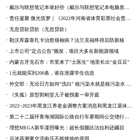
戴尔与联想笔记本谁好些（戴尔与联想笔记本电脑质量哪家好）
责任凝聚 微光筑梦｜《2022年河南省体育彩票社会责任报告》发布
无息贷款贷款（无息贷款）
勒沃库森靠扎卡治愈领袖病？法兰克福终得后防新核
上市公司“定点公告”频发，项目大多在新能源领域
内蒙古牙克石市：市里来了“土医生” 地里长出“金豆豆”
1元就能买到200条，谁在泄露学生信息
外交部：无论日方如何“洗白” 核污染水就是核污染水 日方不要推卸责任了！
《失孤》原型郭刚堂儿子被拐案一审开庭
2022~2023年黑龙江养老金调整方案消息和黑龙江退休人员养老金计算公式（全文）
第二十二届环青海湖国际公路自行车赛期间公交绕行公告
理想MEGA新车谍照曝光：超长假颜比法拉利还瞩目
示波器测量交流电压不能接地的原因