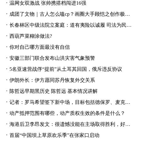
温网女双激战 张帅携搭档闯进16强
成团了文物｜古人怎么嗑cp？画圈大手顾恺之创作极致东方美学
长春林区中级法院立案庭：道有夷险以诚履 司法为民惟担当
西葫芦菜糊涂做法?
你对自己哪方面最没有自信
安徽三部门联合发布山洪灾害气象预警
5名亚速营战俘“提前”从土耳其回国，俄斥违反协议
伊朗外长：伊方愿同苏丹恢复外交关系
陈哲远早期黑历史 陈哲远 基本情况讲解
记者：罗马希望签下新中场，目标包括德保罗、麦克托米奈和桑谢斯
动产抵押范围有哪些，动产质权生效的条件是什么？
海港后卫李昂发文：很遗憾没能在主场取得胜利，好好总结继续提高
首届“中国坝上草原欢乐季”在张家口启动