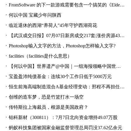
FromSoftware 的下一款游戏需要包含一个搞笑的《Elden Ring》功能
何以中国 宝藏少年问陕西
临近退休的西湖“养荷人”45年守护西湖荷花
【武汉成交日报】07月07日新房成交217套;涨价房源437套
Photoshop输入文字的方法，Photoshop怎样输入文字?
facilities（facilities是什么意思）
【何以中国】世界遗产@中国｜一组海报领略中国世界遗产之美
宝盈盈沛纯债基金：连续30个工作日低于5000万元
恒生前海高端制造混合A基金经理变动：邢程不再担任该基金基金经理
创维的造车梦，恐是竹篮打水一场空
传特斯拉上海裁员，根源是美国政府？
铂科新材（300811）：7月7日北向资金增持49.07万股
蚂蚁科技集团被国家金融监督管理总局罚没37.62亿余元