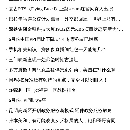
复古RTS《Dying Breed》上架steam 红警风真人出演
巴拉圭当选总统计划窜台，外交部回应：世界上只有一个中国
深铁集团金融科技大厦19.32亿元ABS项目状态更新为“已反馈”
6月份中国PPI同比下降5.4% 专家称或已触底
手机相关知识：拼多多直播间红包一天能抢几个
三门峡新发现一处仰韶时期古遗址
多方质疑！向乌克兰提供集束弹药，美国在打什么算盘？
问界M5标准版有独特的亮点，完全可以闭眼入！
cf福建一区（cf福建一区战队排名
6月份CPI同比持平
昆明高新区开创政务服务新模式 延伸政务服务触角
张本美和，有可能改变女乒格局的人，她和哥哥有同样的特质