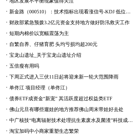
地区发展不平衡现象值得关注
新金路（000510）：技术指标出现看涨信号-KDJ 低位金叉（07-10）
财政部紧急预拨3.2亿元资金支持地方做好防汛救灾工作
短期内棉价以宽幅震荡为主
自繁自养、仔猪育肥 头均亏损均超200元
宝龙山遗址_关于宝龙山遗址介绍
五倍瘦有用吗
下周正式进入三伏11日起将迎来新一轮大范围降雨
单佟江 项目经理（单佟江）
债券ETF成资金“新宠” 其活跃度超过权益类ETF
佛山元旦有哪些遛娃的地方推荐佛山周末带娃好去处
中广核技“电离辐射技术处理抗生素废水及菌渣”科技成果通过专家鉴定
淘宝加码中小商家重塑生态繁荣