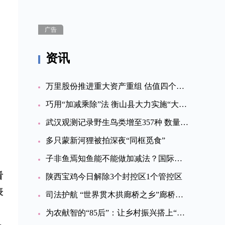
广告
资讯
万里股份推进重大资产重组 估值四个月猛增23.8亿元
巧用“加减乘除”法 衡山县大力实施“大综窗”改革
武汉观测记录野生鸟类增至357种 数量创新高
多只蒙新河狸被拍深夜“同框觅食”
子非鱼焉知鱼能不能做加减法？国际最新研究发现算术好的两种鱼
看
陕西宝鸡今日解除3个封控区1个管控区
表
司法护航 “世界贯木拱廊桥之乡”廊桥文化遗产焕发新活力
为农献智的“85后”：让乡村振兴搭上“智慧快车”