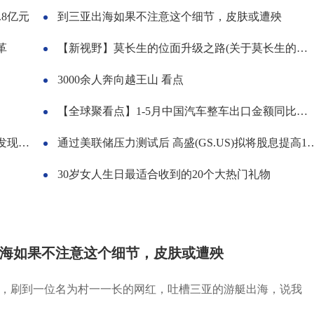
8亿元
到三亚出海如果不注意这个细节，皮肤或遭殃
革
【新视野】莫长生的位面升级之路(关于莫长生的位面升级之路的简介)
3000余人奔向越王山 看点
【全球聚看点】1-5月中国汽车整车出口金额同比增长1.2倍
两种鱼
通过美联储压力测试后 高盛(GS.US)拟将股息提高10% 环球观速讯
30岁女人生日最适合收到的20个大热门礼物
海如果不注意这个细节，皮肤或遭殃
，刷到一位名为村一一长的网红，吐槽三亚的游艇出海，说我