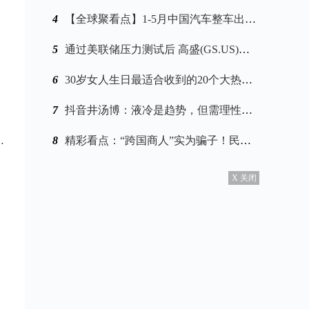
4
【全球聚看点】1-5月中国汽车整车出口金额同比增长1.2倍
5
通过美联储压力测试后 高盛(GS.US)拟将股息提高10% 环球观速讯
6
30岁女人生日最适合收到的20个大热门礼物
7
抖音井汤博：液冷是趋势，但需理性看待_世界讯息
8
精彩看点：“跨国商人”实为骗子！民警为群众追回被骗款
X 关闭