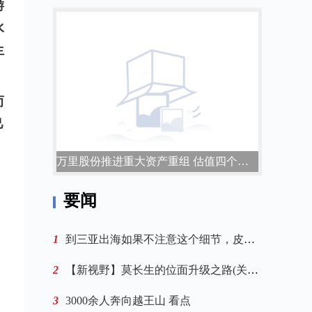
游
水
生
而
己
，
万里股份推进重大资产重组 估值四个月猛增23.8亿元
要闻
1
到三亚出海如果不注意这个细节，皮肤或遭殃
2
【新视野】莫长生的位面升级之路(关于莫长生的位面升级之路的简介)
3
3000余人奔向越王山 看点