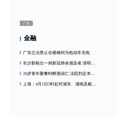
广告
金融
广东立法禁止在楼梯间为电动车充电
长沙新检出一例新冠肺炎感染者 清明祭扫限流限时
20岁青年聚餐时醉酒溺亡 法院判定本人应负主要责任
上海：4月1日5时起对浦东、浦南及毗邻区域实行分区分类、网格化管理