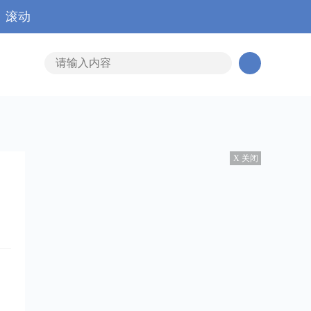
滚动
X 关闭