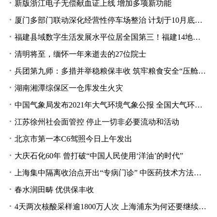
新版浙江电子无偿献血证上线 增加多项新功能
厦门多部门联动深化经营性停车场整治 计划于10月底前完成
福建县域数字生活发展水平位居全国第三！福建14地入围“数字乡村百强县”
清明将至，缅怀一年来逝去的27位院士
兵团第九师：多措并举稳粮保丰收 筑牢粮食安全“压舱石”
湖南湘潭综保区一仓库发生火灾
中国气象局发布2021年大气环境气象公报 全国大气环境继续改善
江苏徐州社会面管控 停止一切非必要流动和活动
北京市第一本C6驾照今日上午发出
大庆石化60年 曾打破“中国人民使用‘洋油’的时代”
上海集中隔离收治点开出“专病门诊” 中医药技术方法融入救治
春水润田畴 优供保丰收
4天两次核酸采样逾1800万人次 上海浦东为何还要继续封控？