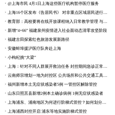
@上海市民 4月1日上海这些医疗机构暂停医疗服务
上海16个区发布《告居民书》 对非重点区域居民进行抗原检测
教育部：高校要将在线开放课程纳入日常教学管理 与线下课程同管理同要求
新增“4+66” 福建泉州疫情进入社会面动态清零攻坚阶段
福建古田探索红色旅游发展新路径
安徽蚌埠援沪医疗队奔赴上海
小枸杞挑“大梁”
上海：针对不同人群展开救治任务 封控期间急诊正常开放
云南师宗增划一地为封控区 公共场所和公共交通工具全部暂停营业
福州新增本土无症状感染者5例 一管控区解除管控
山东日照莒县新增2例本土确诊病例 1例无症状感染者
上海浦东、浦南地区为何进行阶梯式管控？如何划分封控、管控、防范区？
上海浦西封控开启 浦东等地实施阶梯式管控