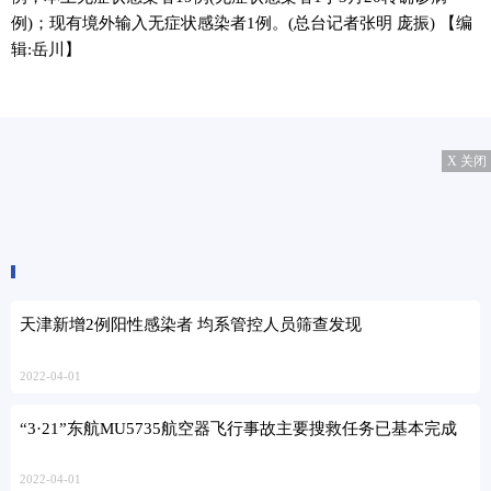
例)；现有境外输入无症状感染者1例。(总台记者张明 庞振)
【编
辑:岳川】
X 关闭
天津新增2例阳性感染者 均系管控人员筛查发现
2022-04-01
“3·21”东航MU5735航空器飞行事故主要搜救任务已基本完成
2022-04-01